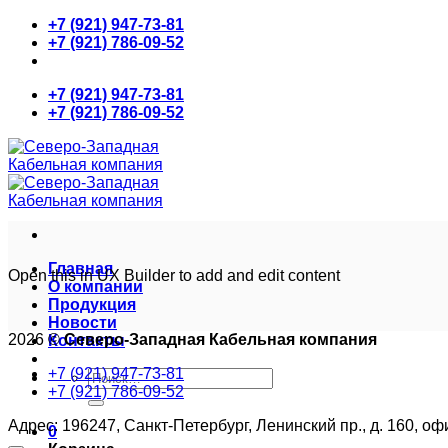
Skip
+7 (921) 947-73-81
to
+7 (921) 786-09-52
content
+7 (921) 947-73-81
+7 (921) 786-09-52
Главная
Open this in UX Builder to add and edit content
О компании
Продукция
Новости
2026 ©
Северо-Западная Кабельная компания
Контакты
+7 (921) 947-73-81
Искать:
+7 (921) 786-09-52
Адрес: 196247, Санкт-Петербург, Ленинский пр., д. 160, оф
0