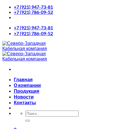
+7 (921) 947-73-81
Skip
+7 (921) 786-09-52
to
content
+7 (921) 947-73-81
+7 (921) 786-09-52
Главная
О компании
Продукция
Новости
Контакты
Искать: