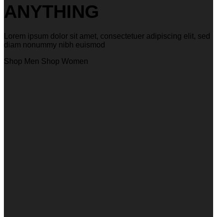
ANYTHING
Lorem ipsum dolor sit amet, consectetuer adipiscing elit, sed
diam nonummy nibh euismod
Shop Men
Shop Women