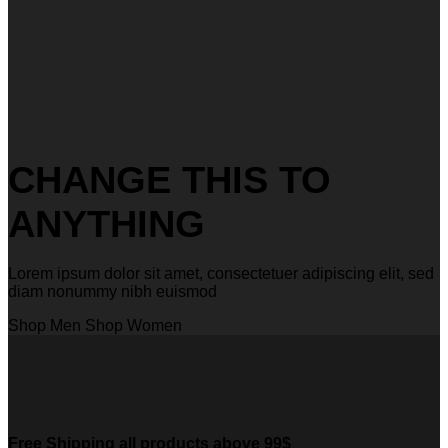
CHANGE THIS TO
ANYTHING
Lorem ipsum dolor sit amet, consectetuer adipiscing elit, sed
diam nonummy nibh euismod
Shop Men
Shop Women
Free Shipping all products above 99$