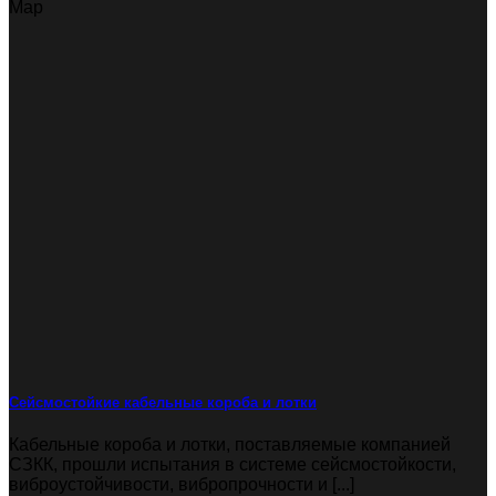
Мар
Сейсмостойкие кабельные короба и лотки
Кабельные короба и лотки, поставляемые компанией
СЗКК, прошли испытания в системе сейсмостойкости,
виброустойчивости, вибропрочности и [...]