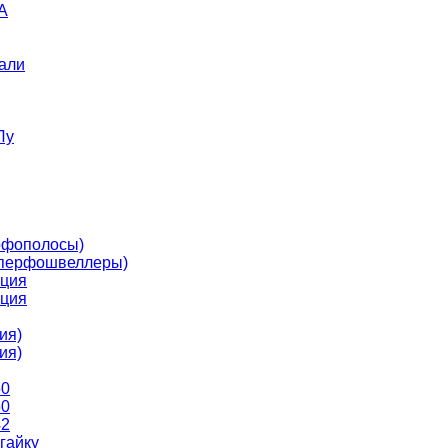
A
али
Лу
рфополосы)
перфошвеллеры)
ция
ция
ия)
ия)
50
50
42
гайку