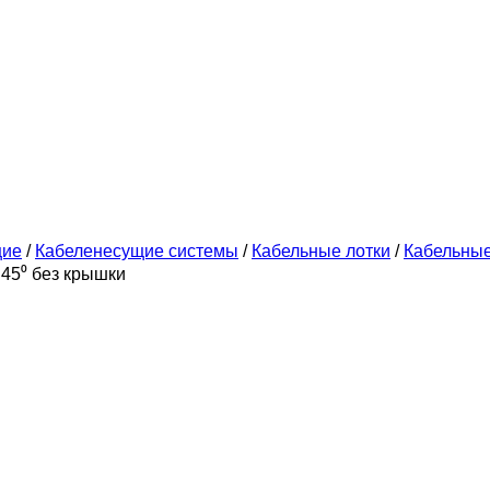
щие
/
Кабеленесущие системы
/
Кабельные лотки
/
Кабельны
45⁰ без крышки