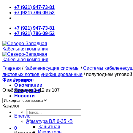
Skip
+7 (921) 947-73-81
to
+7 (921) 786-09-52
content
+7 (921) 947-73-81
+7 (921) 786-09-52
Главная
/
Кабеленесущие системы
/
Системы кабеленесу
листовых лотков унифицированные
/
полуподъем угловой 
Главная
Фильтрация
О компании
Отображение 1–12 из 107
Продукция
Новости
Контакты
Каталог
Искать:
Enervic
Арматура ВЛ 6-35 кВ
Защитная
0
Изоляторы