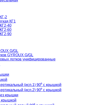
ивесальная
КГ-2
егкая КГ1
КГ2-40
КГ2-60
КГ2-90
ROUX G/GL
отков GYROUX G/GL
товых лотков унифицированные
и
рышки
шкой
ертикальный (исп.1) 90⁰ с крышкой
ертикальный (исп.2) 90⁰ с крышкой
без крышки
с крышкой