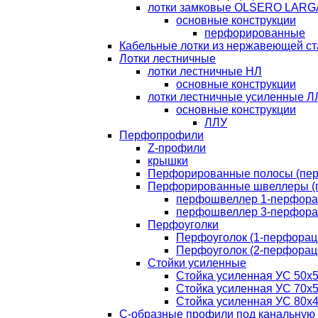
лотки замковые OLSERO LARG
основные конструкции
перфорированные
Кабельные лотки из нержавеющей ст
Лотки лестничные
лотки лестничные НЛ
основные конструкции
лотки лестничные усиленные Л
основные конструкции
ЛЛУ
Перфопрофили
Z-профили
крышки
Перфорированные полосы (пе
Перфорированные швеллеры (
перфошвеллер 1-перфора
перфошвеллер 3-перфора
Перфоуголки
Перфоуголок (1-перфорац
Перфоуголок (2-перфорац
Стойки усиленные
Стойка усиленная УС 50х
Стойка усиленная УС 70х
Стойка усиленная УС 80х
С-образные профили под канальную 