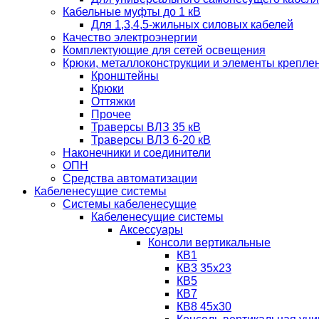
Кабельные муфты до 1 кВ
Для 1,3,4,5-жильных силовых кабелей
Качество электроэнергии
Комплектующие для сетей освещения
Крюки, металлоконструкции и элементы крепле
Кронштейны
Крюки
Оттяжки
Прочее
Траверсы ВЛЗ 35 кВ
Траверсы ВЛЗ 6-20 кВ
Наконечники и соединители
ОПН
Средства автоматизации
Кабеленесущие системы
Системы кабеленесущие
Кабеленесущие системы
Аксессуары
Консоли вертикальные
КВ1
КВ3 35х23
КВ5
КВ7
КВ8 45х30