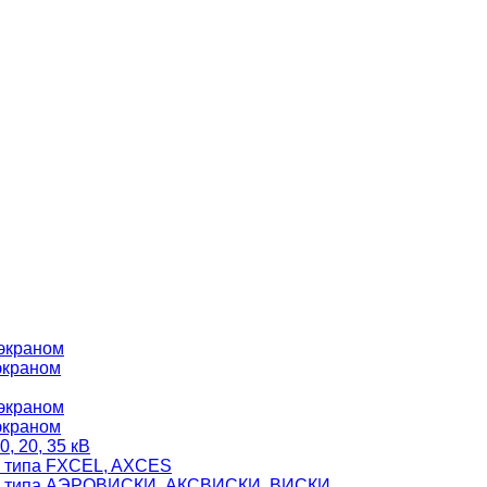
 экраном
экраном
 экраном
экраном
, 20, 35 кВ
я типа FXCEL, AXCES
еля типа АЭРОВИСКИ, АКСВИСКИ, ВИСКИ