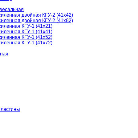
ивесальная
силенная двойная КГУ-2 (41х42)
силенная двойная КГУ-2 (41х82)
силенная КГУ-1 (41х21)
силенная КГУ-1 (41х41)
силенная КГУ-1 (41х52)
силенная КГУ-1 (41х72)
йная
пластины