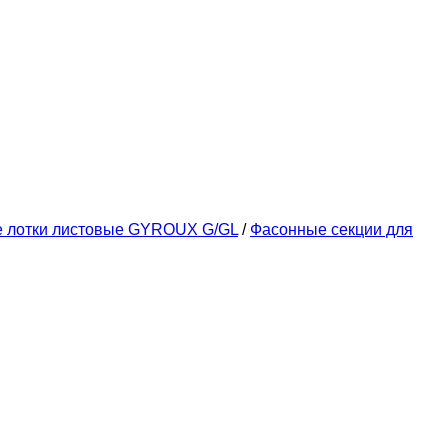
е лотки листовые GYROUX G/GL
/
Фасонные секции для