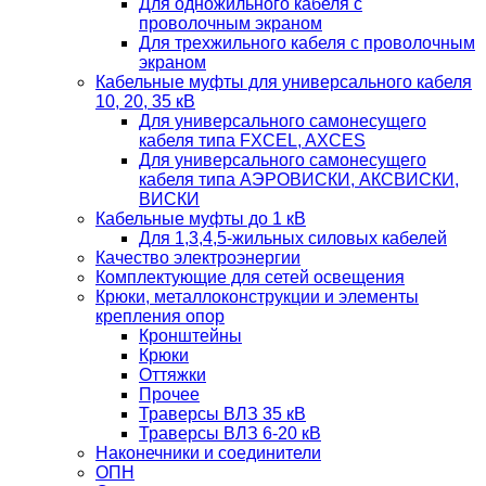
Для одножильного кабеля с
проволочным экраном
Для трехжильного кабеля с проволочным
экраном
Кабельные муфты для универсального кабеля
10, 20, 35 кВ
Для универсального самонесущего
кабеля типа FXCEL, AXCES
Для универсального самонесущего
кабеля типа АЭРОВИСКИ, АКСВИСКИ,
ВИСКИ
Кабельные муфты до 1 кВ
Для 1,3,4,5-жильных силовых кабелей
Качество электроэнергии
Комплектующие для сетей освещения
Крюки, металлоконструкции и элементы
крепления опор
Кронштейны
Крюки
Оттяжки
Прочее
Траверсы ВЛЗ 35 кВ
Траверсы ВЛЗ 6-20 кВ
Наконечники и соединители
ОПН