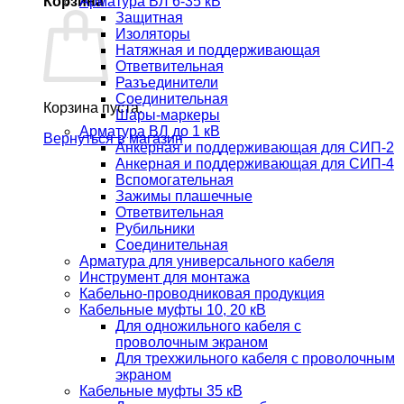
Корзина
Арматура ВЛ 6-35 кВ
Защитная
Изоляторы
Натяжная и поддерживающая
Ответвительная
Разъединители
Соединительная
Корзина пуста.
Шары-маркеры
Арматура ВЛ до 1 кВ
Вернуться в магазин
Анкерная и поддерживающая для СИП-2
Анкерная и поддерживающая для СИП-4
Вспомогательная
Зажимы плашечные
Ответвительная
Рубильники
Соединительная
Арматура для универсального кабеля
Инструмент для монтажа
Кабельно-проводниковая продукция
Кабельные муфты 10, 20 кВ
Для одножильного кабеля с
проволочным экраном
Для трехжильного кабеля с проволочным
экраном
Кабельные муфты 35 кВ