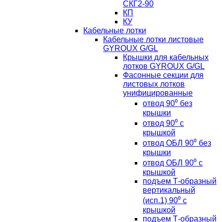
СКГ2-90
КП
КУ
Кабельные лотки
Кабельные лотки листовые
GYROUX G/GL
Крышки для кабельных
лотков GYROUX G/GL
Фасонные секции для
листовых лотков
унифицированные
отвод 90⁰ без
крышки
отвод 90⁰ с
крышкой
отвод ОБЛ 90⁰ без
крышки
отвод ОБЛ 90⁰ с
крышкой
подъем Т-образный
вертикальный
(исп.1) 90⁰ с
крышкой
подъем Т-образный