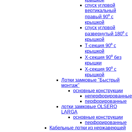
спуск угловой
вертикальный
правый 90⁰ с
крышкой
спуск угловой
развернутый 180⁰ с
крышкой
Т-секция 90⁰ с
крышкой
Х-секция 90⁰ без
крышки
Х-секция 90⁰ с
крышкой
Лотки замковые "Быстрый
монтаж"
основные конструкции
неперфорированные
перфорированные
лотки замковые OLSERO
LARGA
основные конструкции
перфорированные
Кабельные лотки из нержавеющей