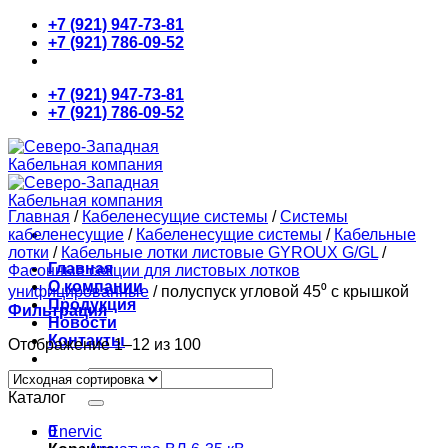
Skip
+7 (921) 947-73-81
to
+7 (921) 786-09-52
content
+7 (921) 947-73-81
+7 (921) 786-09-52
Главная
/
Кабеленесущие системы
/
Системы
кабеленесущие
/
Кабеленесущие системы
/
Кабельные
лотки
/
Кабельные лотки листовые GYROUX G/GL
/
Главная
Фасонные секции для листовых лотков
О компании
унифицированные
/
полуспуск угловой 45⁰ с крышкой
Продукция
Фильтрация
Новости
Контакты
Отображение 1–12 из 100
Искать:
Каталог
0
Enervic