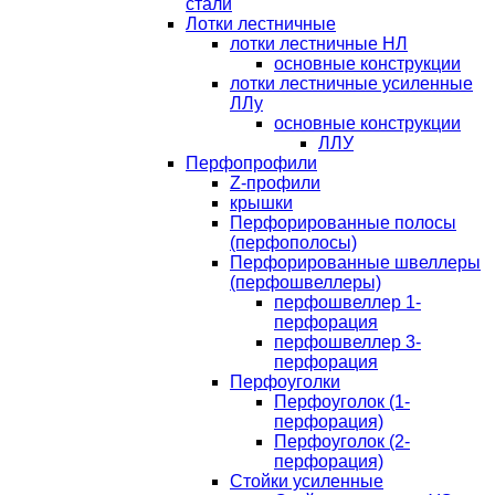
стали
Лотки лестничные
лотки лестничные НЛ
основные конструкции
лотки лестничные усиленные
ЛЛу
основные конструкции
ЛЛУ
Перфопрофили
Z-профили
крышки
Перфорированные полосы
(перфополосы)
Перфорированные швеллеры
(перфошвеллеры)
перфошвеллер 1-
перфорация
перфошвеллер 3-
перфорация
Перфоуголки
Перфоуголок (1-
перфорация)
Перфоуголок (2-
перфорация)
Стойки усиленные