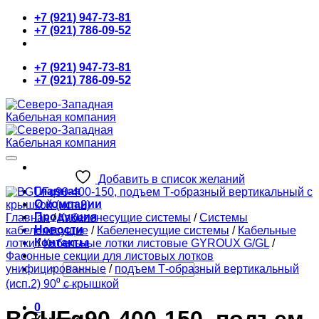
Skip
+7 (921) 947-73-81
to
+7 (921) 786-09-52
content
+7 (921) 947-73-81
+7 (921) 786-09-52
Добавить в список желаний
Главная
О компании
Продукция
Главная
/
Кабеленесущие системы
/
Системы
Новости
кабеленесущие
/
Кабеленесущие системы
/
Кабельные
Контакты
лотки
/
Кабельные лотки листовые GYROUX G/GL
/
Фасонные секции для листовых лотков
Искать:
унифицированные
/
подъем Т-образный вертикальный
(исп.2) 90⁰ с крышкой
0