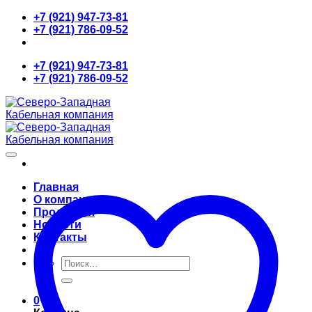
Skip
+7 (921) 947-73-81
to
+7 (921) 786-09-52
content
+7 (921) 947-73-81
+7 (921) 786-09-52
Главная
О компании
Продукция
Новости
Контакты
Искать:
0