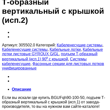
Т-образный
вертикальный с крышкой
(исп.2)
Артикул:
305502.0
Категорий:
Кабеленесущие системы
,
Кабеленесущие системы
,
Кабельные лотки
,
Кабельные
лотки листовые GYROUX G/GL
,
подъем Т-образный
вертикальный (исп.1) 90⁰ с крышкой
,
Системы
кабеленесущие
,
Фасонные секции для листовых лотков
унифицированные
Описание
Если вы искали где купить BGUFqh90-100-50, подъем Т-
образный вертикальный с крышкой (исп.1) от завода-
производителя, то вы на нужном вам сайте-каталоге!