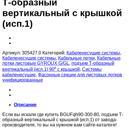
Т-образный
вертикальный с крышкой
(исп.1)
Артикул:
305427.0
Категорий:
Кабеленесущие системы
,
Кабеленесущие системы
,
Кабельные лотки
,
Кабельные
лотки листовые GYROUX G/GL
,
подъем Т-образный
вертикальный (исп.1) 90⁰ с крышкой
,
Системы
кабеленесущие
,
Фасонные секции для листовых лотков
унифицированные
Описание
Если вы искали где купить BGUFqh90-300-80, подъем Т-
образный вертикальный с крышкой (исп.1) от завода-
производителя, то вы на нужном вам сайте-каталоге!