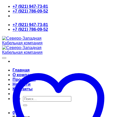
Skip
+7 (921) 947-73-81
to
+7 (921) 786-09-52
content
+7 (921) 947-73-81
+7 (921) 786-09-52
Главная
О компании
Продукция
Новости
Контакты
Искать:
0