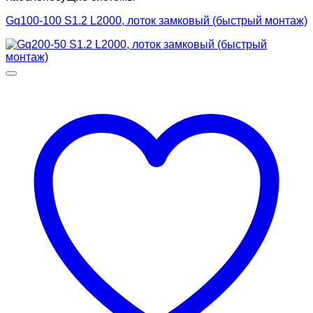
Gq100-100 S1.2 L2000, лоток замковый (быстрый монтаж)