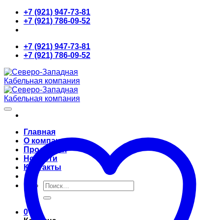
Skip
+7 (921) 947-73-81
to
+7 (921) 786-09-52
content
+7 (921) 947-73-81
+7 (921) 786-09-52
Главная
О компании
Продукция
Новости
Контакты
Искать:
0