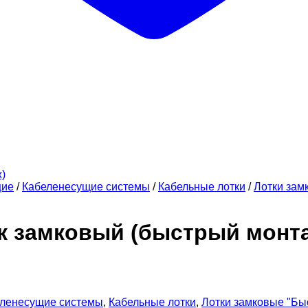
щие
/
Кабеленесущие системы
/
Кабельные лотки
/
Лотки зам
ок замковый (быстрый монт
ленесущие системы
,
Кабельные лотки
,
Лотки замковые "Бы