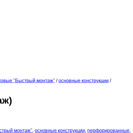
ковые "Быстрый монтаж"
/
основные конструкции
/
аж)
стрый монтаж"
,
основные конструкции
,
перфорированные
,