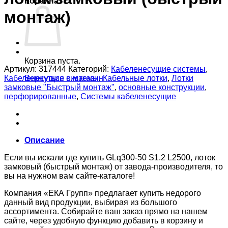
Корзина
монтаж)
Корзина пуста.
Артикул:
317444
Категорий:
Кабеленесущие системы
,
Кабеленесущие системы
,
Кабельные лотки
,
Лотки
Вернуться в магазин
замковые "Быстрый монтаж"
,
основные конструкции
,
перфорированные
,
Системы кабеленесущие
Описание
Если вы искали где купить GLq300-50 S1.2 L2500, лоток
замковый (быстрый монтаж) от завода-производителя, то
вы на нужном вам сайте-каталоге!
Компания «ЕКА Групп» предлагает купить недорого
данный вид продукции, выбирая из большого
ассортимента. Собирайте ваш заказ прямо на нашем
сайте, через удобную функцию добавить в корзину и