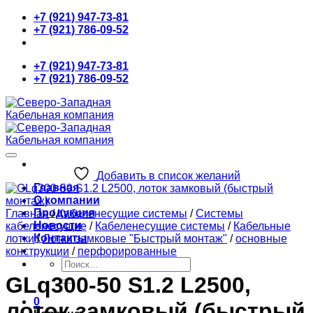
Skip
+7 (921) 947-73-81
to
+7 (921) 786-09-52
content
+7 (921) 947-73-81
+7 (921) 786-09-52
Добавить в список желаний
Главная
О компании
Продукция
Главная
/
Кабеленесущие системы
/
Системы
Новости
кабеленесущие
/
Кабеленесущие системы
/
Кабельные
Контакты
лотки
/
Лотки замковые "Быстрый монтаж"
/
основные
конструкции
/
перфорированные
Искать:
GLq300-50 S1.2 L2500,
0
лоток замковый (быстрый