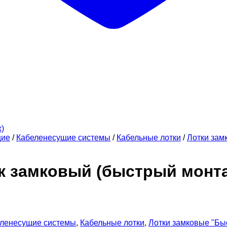
щие
/
Кабеленесущие системы
/
Кабельные лотки
/
Лотки зам
ок замковый (быстрый монт
ленесущие системы
,
Кабельные лотки
,
Лотки замковые "Бы