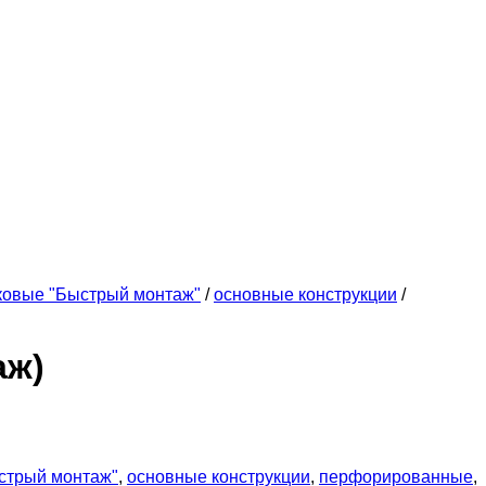
ковые "Быстрый монтаж"
/
основные конструкции
/
аж)
стрый монтаж"
,
основные конструкции
,
перфорированные
,