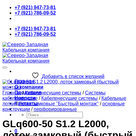
Skip
+7 (921) 947-73-81
to
+7 (921) 786-09-52
content
+7 (921) 947-73-81
+7 (921) 786-09-52
Добавить в список желаний
Главная
О компании
Продукция
Главная
/
Кабеленесущие системы
/
Системы
Новости
кабеленесущие
/
Кабеленесущие системы
/
Кабельные
Контакты
лотки
/
Лотки замковые "Быстрый монтаж"
/
основные
конструкции
/
перфорированные
Искать:
GLq600-50 S1.2 L2000,
0
лоток замковый (быстрый