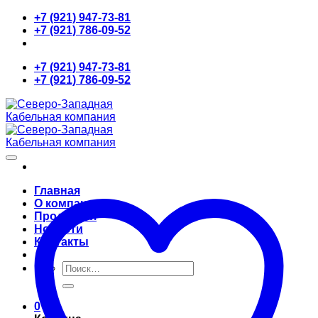
Skip
+7 (921) 947-73-81
to
+7 (921) 786-09-52
content
+7 (921) 947-73-81
+7 (921) 786-09-52
Главная
О компании
Продукция
Новости
Контакты
Искать:
0