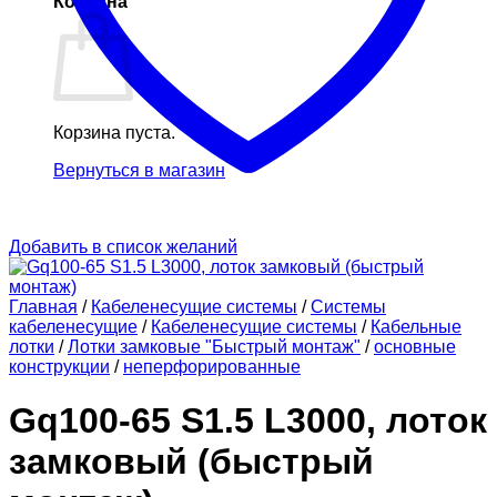
Корзина
Корзина пуста.
Вернуться в магазин
Добавить в список желаний
Главная
/
Кабеленесущие системы
/
Системы
кабеленесущие
/
Кабеленесущие системы
/
Кабельные
лотки
/
Лотки замковые "Быстрый монтаж"
/
основные
конструкции
/
неперфорированные
Gq100-65 S1.5 L3000, лоток
замковый (быстрый