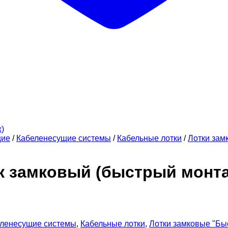
щие
/
Кабеленесущие системы
/
Кабельные лотки
/
Лотки зам
ок замковый (быстрый монт
ленесущие системы
,
Кабельные лотки
,
Лотки замковые "Бы