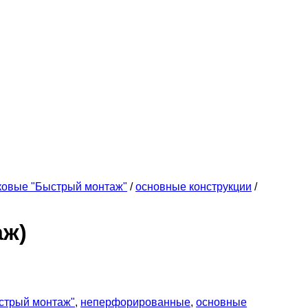
ковые "Быстрый монтаж"
/
основные конструкции
/
аж)
стрый монтаж"
,
неперфорированные
,
основные