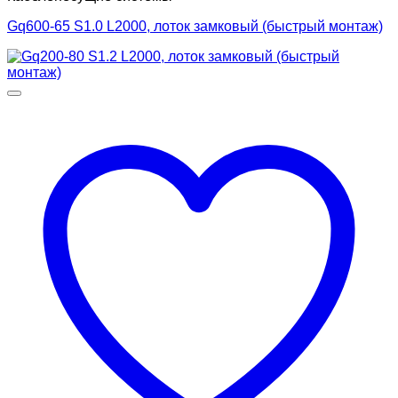
Gq600-65 S1.0 L2000, лоток замковый (быстрый монтаж)