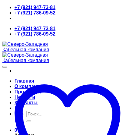
Skip
+7 (921) 947-73-81
to
+7 (921) 786-09-52
content
+7 (921) 947-73-81
+7 (921) 786-09-52
Главная
О компании
Продукция
Новости
Контакты
Искать:
0