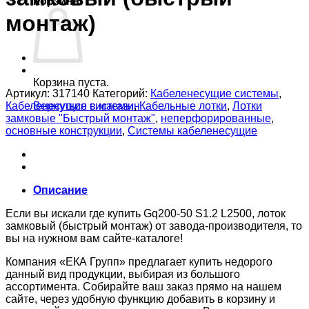
Корзина
монтаж)
Корзина пуста.
Артикул:
317140
Категорий:
Кабеленесущие системы
,
Кабеленесущие системы
,
Кабельные лотки
,
Лотки
Вернуться в магазин
замковые "Быстрый монтаж"
,
неперфорированные
,
основные конструкции
,
Системы кабеленесущие
Описание
Если вы искали где купить Gq200-50 S1.2 L2500, лоток
замковый (быстрый монтаж) от завода-производителя, то
вы на нужном вам сайте-каталоге!
Компания «ЕКА Групп» предлагает купить недорого
данный вид продукции, выбирая из большого
ассортимента. Собирайте ваш заказ прямо на нашем
сайте, через удобную функцию добавить в корзину и