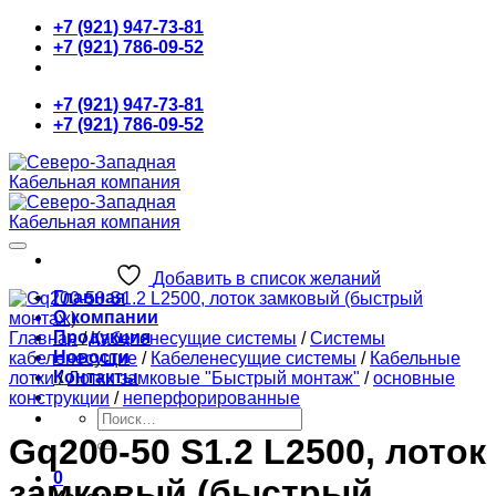
Skip
+7 (921) 947-73-81
to
+7 (921) 786-09-52
content
+7 (921) 947-73-81
+7 (921) 786-09-52
Добавить в список желаний
Главная
О компании
Продукция
Главная
/
Кабеленесущие системы
/
Системы
Новости
кабеленесущие
/
Кабеленесущие системы
/
Кабельные
Контакты
лотки
/
Лотки замковые "Быстрый монтаж"
/
основные
конструкции
/
неперфорированные
Искать:
Gq200-50 S1.2 L2500, лоток
0
замковый (быстрый