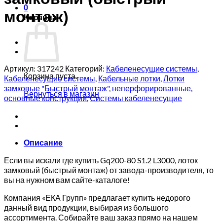
0
монтаж)
Корзина
Артикул:
317242
Категорий:
Кабеленесущие системы
,
Корзина пуста.
Кабеленесущие системы
,
Кабельные лотки
,
Лотки
замковые "Быстрый монтаж"
,
неперфорированные
,
Вернуться в магазин
основные конструкции
,
Системы кабеленесущие
Описание
Если вы искали где купить Gq200-80 S1.2 L3000, лоток
замковый (быстрый монтаж) от завода-производителя, то
вы на нужном вам сайте-каталоге!
Компания «ЕКА Групп» предлагает купить недорого
данный вид продукции, выбирая из большого
ассортимента. Собирайте ваш заказ прямо на нашем