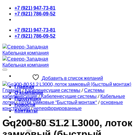
Skip
+7 (921) 947-73-81
to
+7 (921) 786-09-52
content
+7 (921) 947-73-81
+7 (921) 786-09-52
Добавить в список желаний
Главная
Главная
/
Кабеленесущие системы
/
Системы
О компании
кабеленесущие
/
Кабеленесущие системы
/
Кабельные
Продукция
лотки
/
Лотки замковые "Быстрый монтаж"
/
основные
Новости
конструкции
/
неперфорированные
Контакты
Gq200-80 S1.2 L3000, лоток
Искать:
замковый (быстрый