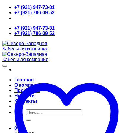
Skip
+7 (921) 947-73-81
to
+7 (921) 786-09-52
content
+7 (921) 947-73-81
+7 (921) 786-09-52
Главная
О компании
Продукция
Новости
Контакты
Искать:
0