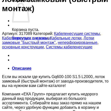
Корзина
монтаж)
Корзина пуста.
Артикул:
317089
Категорий:
Кабеленесущие системы
,
Кабеленесущие системы
,
Кабельные лотки
,
Лотки
Вернуться в магазин
замковые "Быстрый монтаж"
,
неперфорированные
,
основные конструкции
,
Системы кабеленесущие
Описание
Если вы искали где купить Gq600-100 S1.5 L2000, лоток
замковый (быстрый монтаж) от завода-производителя, то
вы на нужном вам сайте-каталоге!
Компания «ЕКА Групп» предлагает купить недорого
данный вид продукции, выбирая из большого
ассортимента. Собирайте ваш заказ прямо на нашем
сайте, через удобную функцию добавить в корзину и