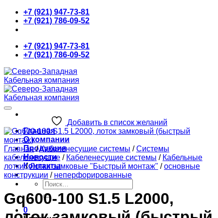
Skip
+7 (921) 947-73-81
to
+7 (921) 786-09-52
content
+7 (921) 947-73-81
+7 (921) 786-09-52
Добавить в список желаний
Главная
О компании
Продукция
Главная
/
Кабеленесущие системы
/
Системы
Новости
кабеленесущие
/
Кабеленесущие системы
/
Кабельные
Контакты
лотки
/
Лотки замковые "Быстрый монтаж"
/
основные
конструкции
/
неперфорированные
Искать:
Gq600-100 S1.5 L2000,
0
лоток замковый (быстрый