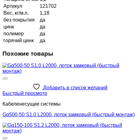
Артикул
121702
Вес, кг/м.п.
1,18
без покрытия
да
цинк
да
полимер
да
горячий цинк
да
Похожие товары
Добавить в список желаний
Быстрый просмотр
Кабеленесущие системы
Gq500-50 S1.0 L2000, лоток замковый (быстрый монтаж)