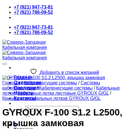
Skip
+7 (921) 947-73-81
to
+7 (921) 786-09-52
content
+7 (921) 947-73-81
+7 (921) 786-09-52
Добавить в список желаний
Главная
О компании
Главная
/
Кабеленесущие системы
/
Системы
Продукция
кабеленесущие
/
Кабеленесущие системы
/
Кабельные
Новости
лотки
/
Кабельные лотки листовые GYROUX G/GL
/
Контакты
Крышки для кабельных лотков GYROUX G/GL
Искать:
GYROUX F-100 S1.2 L2500,
крышка замковая
0