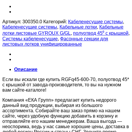
Артикул:
300350.0
Категорий:
Кабеленесущие системы
,
Кабеленесущие системы
,
Кабельные лотки
,
Кабельные
лотки листовые GYROUX G/GL
,
полуотвод 45⁰ с крышкой
,
Системы кабеленесущие
,
Фасонные секции для
листовых лотков унифицированные
Описание
Если вы искали где купить RGFq45-600-70, полуотвод 45*
с крышкой от завода-производителя, то вы на нужном
вам сайте-каталоге!
Компания «ЕКА Групп» предлагает купить недорого
данный вид продукции, выбирая из большого
ассортимента. Собирайте ваш заказ прямо на нашем
сайте, через удобную функцию добавить в корзину и
отправляйте его нашим менеджерам. Ваша выгода —
неоспорима, ведь у нас самые хорошие цены, доставка в
любой регион России и страны СНГ. Звоните прямо