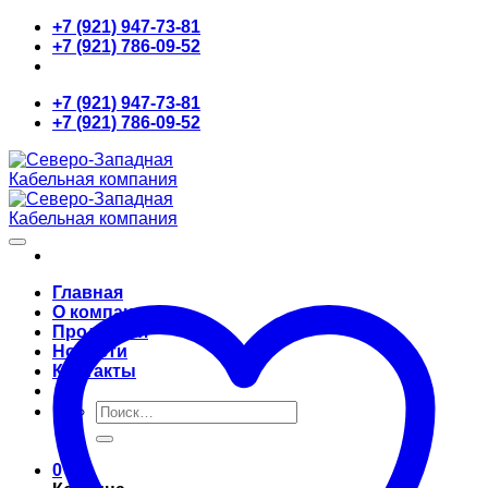
Skip
+7 (921) 947-73-81
to
+7 (921) 786-09-52
content
+7 (921) 947-73-81
+7 (921) 786-09-52
Главная
О компании
Продукция
Новости
Контакты
Искать:
0