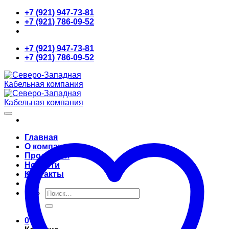
Skip
+7 (921) 947-73-81
to
+7 (921) 786-09-52
content
+7 (921) 947-73-81
+7 (921) 786-09-52
Главная
О компании
Продукция
Новости
Контакты
Искать:
0