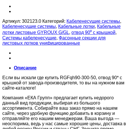
Артикул:
302123.0
Категорий:
Кабеленесущие системы
,
Кабеленесущие системы
,
Кабельные лотки
,
Кабельные
лотки листовые GYROUX G/GL
,
отвод 90⁰ с крышкой
,
Системы кабеленесущие
,
Фасонные секции для
листовых лотков унифицированные
Описание
Если вы искали где купить RGFqh90-300-50, отвод 90* с
крышкой от завода-производителя, то вы на нужном вам
сайте-каталоге!
Компания «ЕКА Групп» предлагает купить недорого
данный вид продукции, выбирая из большого
ассортимента. Собирайте ваш заказ прямо на нашем
сайте, через удобную функцию добавить в корзину и
отправляйте его нашим менеджерам. Ваша выгода —
неоспорима, ведь у нас самые хорошие цены, доставка в
любой регион России и страны СНГ. Звоните прямо