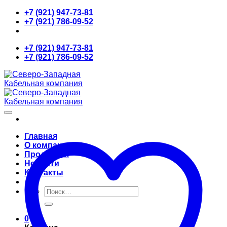
Skip
+7 (921) 947-73-81
to
+7 (921) 786-09-52
content
+7 (921) 947-73-81
+7 (921) 786-09-52
Главная
О компании
Продукция
Новости
Контакты
Искать:
0