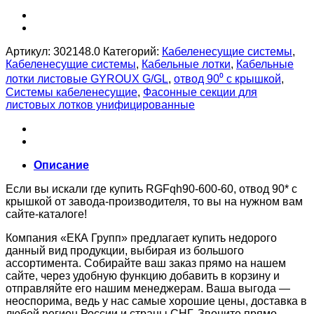
Артикул:
302148.0
Категорий:
Кабеленесущие системы
,
Кабеленесущие системы
,
Кабельные лотки
,
Кабельные
лотки листовые GYROUX G/GL
,
отвод 90⁰ с крышкой
,
Системы кабеленесущие
,
Фасонные секции для
листовых лотков унифицированные
Описание
Если вы искали где купить RGFqh90-600-60, отвод 90* с
крышкой от завода-производителя, то вы на нужном вам
сайте-каталоге!
Компания «ЕКА Групп» предлагает купить недорого
данный вид продукции, выбирая из большого
ассортимента. Собирайте ваш заказ прямо на нашем
сайте, через удобную функцию добавить в корзину и
отправляйте его нашим менеджерам. Ваша выгода —
неоспорима, ведь у нас самые хорошие цены, доставка в
любой регион России и страны СНГ. Звоните прямо