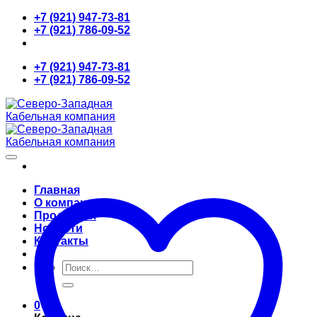
Skip
+7 (921) 947-73-81
to
+7 (921) 786-09-52
content
+7 (921) 947-73-81
+7 (921) 786-09-52
Главная
О компании
Продукция
Новости
Контакты
Искать:
0