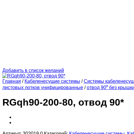
Добавить в список желаний
Главная
/
Кабеленесущие системы
/
Системы кабеленесу
листовых лотков унифицированные
/
отвод 90⁰ без крышк
RGqh90-200-80, отвод 90*
Артикул:
302019.0
Категорий:
Кабеленесущие системы
,
Ка