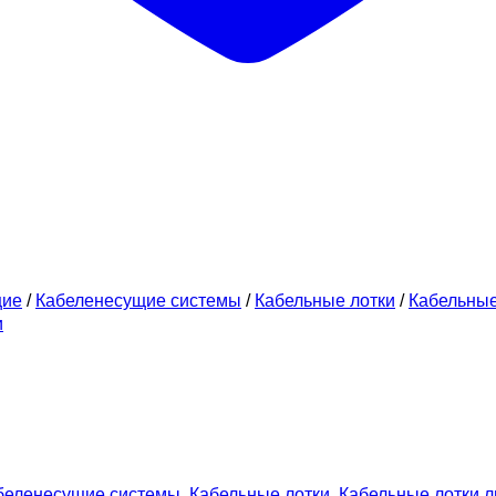
щие
/
Кабеленесущие системы
/
Кабельные лотки
/
Кабельны
и
беленесущие системы
,
Кабельные лотки
,
Кабельные лотки 