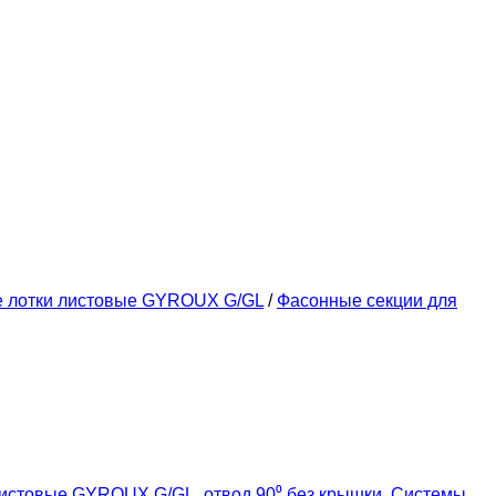
е лотки листовые GYROUX G/GL
/
Фасонные секции для
листовые GYROUX G/GL
,
отвод 90⁰ без крышки
,
Системы