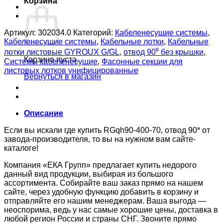
Корзина
Артикул:
302034.0
Категорий:
Кабеленесущие системы
,
Кабеленесущие системы
,
Кабельные лотки
,
Кабельные
лотки листовые GYROUX G/GL
,
отвод 90⁰ без крышки
,
Корзина пуста.
Системы кабеленесущие
,
Фасонные секции для
листовых лотков унифицированные
Вернуться в магазин
Описание
Если вы искали где купить RGqh90-400-70, отвод 90* от
завода-производителя, то вы на нужном вам сайте-
каталоге!
Компания «ЕКА Групп» предлагает купить недорого
данный вид продукции, выбирая из большого
ассортимента. Собирайте ваш заказ прямо на нашем
сайте, через удобную функцию добавить в корзину и
отправляйте его нашим менеджерам. Ваша выгода —
неоспорима, ведь у нас самые хорошие цены, доставка в
любой регион России и страны СНГ. Звоните прямо