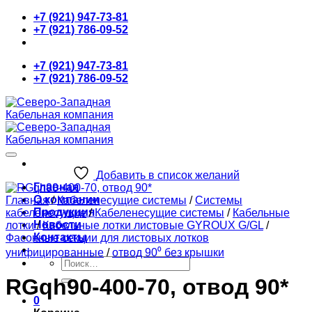
Skip
+7 (921) 947-73-81
to
+7 (921) 786-09-52
content
+7 (921) 947-73-81
+7 (921) 786-09-52
Добавить в список желаний
Главная
О компании
Главная
/
Кабеленесущие системы
/
Системы
Продукция
кабеленесущие
/
Кабеленесущие системы
/
Кабельные
Новости
лотки
/
Кабельные лотки листовые GYROUX G/GL
/
Контакты
Фасонные секции для листовых лотков
унифицированные
/
отвод 90⁰ без крышки
Искать:
RGqh90-400-70, отвод 90*
0