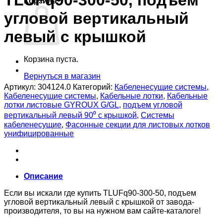
TLUFq90-300-50, подъем
Корзина
угловой вертикальный
левый с крышкой
Корзина пуста.
Вернуться в магазин
Артикул:
304124.0
Категорий:
Кабеленесущие системы
,
Кабеленесущие системы
,
Кабельные лотки
,
Кабельные
лотки листовые GYROUX G/GL
,
подъем угловой
вертикальный левый 90⁰ с крышкой
,
Системы
кабеленесущие
,
Фасонные секции для листовых лотков
унифицированные
Описание
Если вы искали где купить TLUFq90-300-50, подъем
угловой вертикальный левый с крышкой от завода-
производителя, то вы на нужном вам сайте-каталоге!