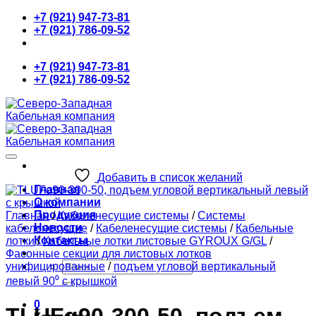
Skip
+7 (921) 947-73-81
to
+7 (921) 786-09-52
content
+7 (921) 947-73-81
+7 (921) 786-09-52
Добавить в список желаний
Главная
О компании
Продукция
Главная
/
Кабеленесущие системы
/
Системы
Новости
кабеленесущие
/
Кабеленесущие системы
/
Кабельные
Контакты
лотки
/
Кабельные лотки листовые GYROUX G/GL
/
Фасонные секции для листовых лотков
Искать:
унифицированные
/
подъем угловой вертикальный
левый 90⁰ с крышкой
0