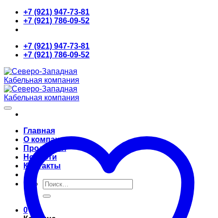
Skip
+7 (921) 947-73-81
to
+7 (921) 786-09-52
content
+7 (921) 947-73-81
+7 (921) 786-09-52
Главная
О компании
Продукция
Новости
Контакты
Искать:
0