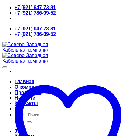
Skip
+7 (921) 947-73-81
to
+7 (921) 786-09-52
content
+7 (921) 947-73-81
+7 (921) 786-09-52
Главная
О компании
Продукция
Новости
Контакты
Искать:
0