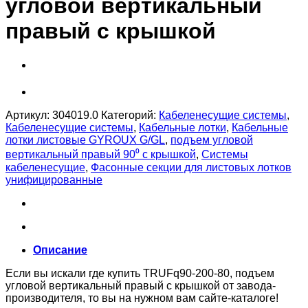
угловой вертикальный
правый с крышкой
Артикул:
304019.0
Категорий:
Кабеленесущие системы
,
Кабеленесущие системы
,
Кабельные лотки
,
Кабельные
лотки листовые GYROUX G/GL
,
подъем угловой
вертикальный правый 90⁰ с крышкой
,
Системы
кабеленесущие
,
Фасонные секции для листовых лотков
унифицированные
Описание
Если вы искали где купить TRUFq90-200-80, подъем
угловой вертикальный правый с крышкой от завода-
производителя, то вы на нужном вам сайте-каталоге!