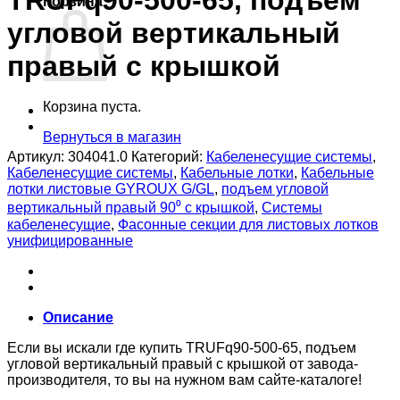
TRUFq90-500-65, подъем
Корзина
угловой вертикальный
правый с крышкой
Корзина пуста.
Вернуться в магазин
Артикул:
304041.0
Категорий:
Кабеленесущие системы
,
Кабеленесущие системы
,
Кабельные лотки
,
Кабельные
лотки листовые GYROUX G/GL
,
подъем угловой
вертикальный правый 90⁰ с крышкой
,
Системы
кабеленесущие
,
Фасонные секции для листовых лотков
унифицированные
Описание
Если вы искали где купить TRUFq90-500-65, подъем
угловой вертикальный правый с крышкой от завода-
производителя, то вы на нужном вам сайте-каталоге!