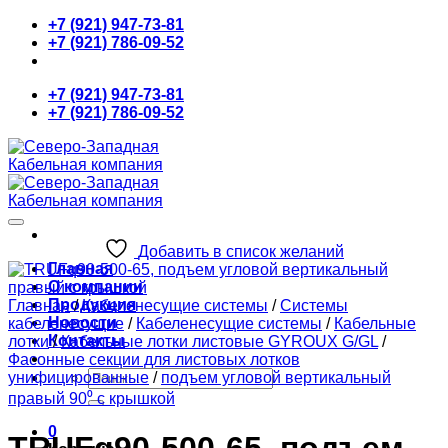
Skip
+7 (921) 947-73-81
to
+7 (921) 786-09-52
content
+7 (921) 947-73-81
+7 (921) 786-09-52
Добавить в список желаний
Главная
О компании
Продукция
Главная
/
Кабеленесущие системы
/
Системы
Новости
кабеленесущие
/
Кабеленесущие системы
/
Кабельные
Контакты
лотки
/
Кабельные лотки листовые GYROUX G/GL
/
Фасонные секции для листовых лотков
Искать:
унифицированные
/
подъем угловой вертикальный
правый 90⁰ с крышкой
0