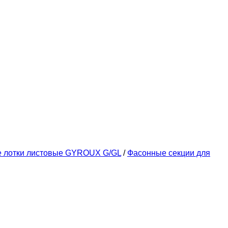
е лотки листовые GYROUX G/GL
/
Фасонные секции для