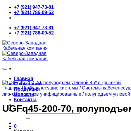
Skip
+7 (921) 947-73-81
to
+7 (921) 786-09-52
content
+7 (921) 947-73-81
+7 (921) 786-09-52
Главная
О компании
Главная
/
Кабеленесущие системы
/
Системы кабеленесу
Продукция
листовых лотков унифицированные
/
полуподъем угловой 
Новости
Контакты
UGFq45-200-70, полуподъе
Искать:
0