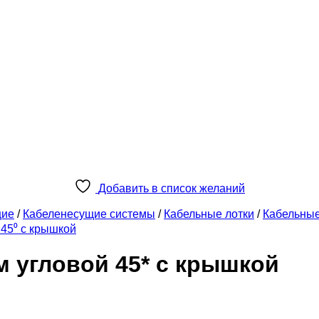
Добавить в список желаний
щие
/
Кабеленесущие системы
/
Кабельные лотки
/
Кабельны
45⁰ с крышкой
м угловой 45* с крышкой