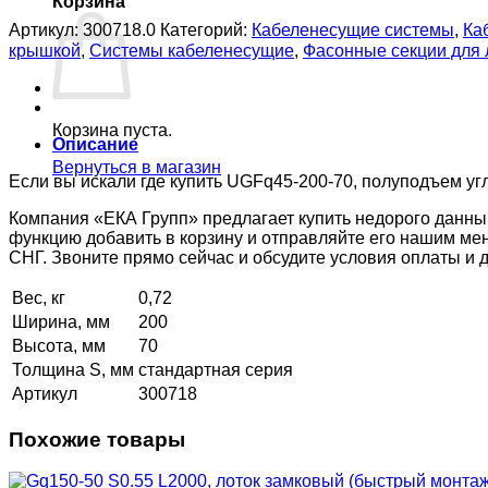
Корзина
Артикул:
300718.0
Категорий:
Кабеленесущие системы
,
Ка
крышкой
,
Системы кабеленесущие
,
Фасонные секции для
Корзина пуста.
Описание
Вернуться в магазин
Если вы искали где купить UGFq45-200-70, полуподъем угл
Компания «ЕКА Групп» предлагает купить недорого данны
функцию добавить в корзину и отправляйте его нашим ме
СНГ. Звоните прямо сейчас и обсудите условия оплаты и
Вес, кг
0,72
Ширина, мм
200
Высота, мм
70
Толщина S, мм
стандартная серия
Артикул
300718
Похожие товары