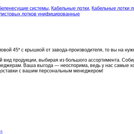
беленесущие системы
,
Кабельные лотки
,
Кабельные лотки 
 листовых лотков унифицированные
овой 45* с крышкой от завода-производителя, то вы на нуж
й вид продукции, выбирая из большого ассортимента. Соби
неджерам. Ваша выгода — неоспорима, ведь у нас самые хо
 доставки с вашим персональным менеджером!