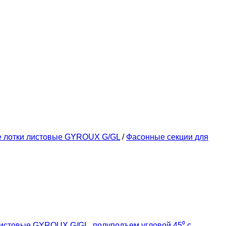
е лотки листовые GYROUX G/GL
/
Фасонные секции для
листовые GYROUX G/GL
,
полуподъем угловой 45⁰ с