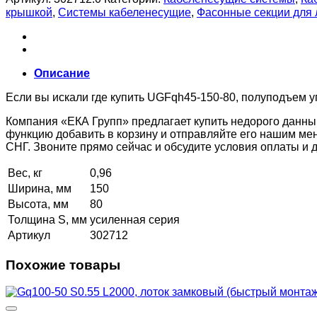
крышкой
,
Системы кабеленесущие
,
Фасонные секции для
Описание
Если вы искали где купить UGFqh45-150-80, полуподъем уг
Компания «ЕКА Групп» предлагает купить недорого данны
функцию добавить в корзину и отправляйте его нашим ме
СНГ. Звоните прямо сейчас и обсудите условия оплаты и
Вес, кг
0,96
Ширина, мм
150
Высота, мм
80
Толщина S, мм
усиленная серия
Артикул
302712
Похожие товары