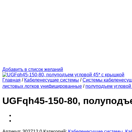
Добавить в список желаний
Главная
/
Кабеленесущие системы
/
Системы кабеленесу
листовых лотков унифицированные
/
полуподъем угловой 
UGFqh45-150-80, полуподъ
Артикул:
302712.0
Категорий:
Кабеленесущие системы
,
Ка