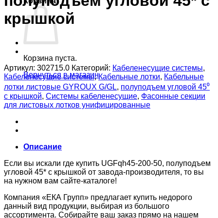
полуподъем угловой 45* с
Корзина
крышкой
Корзина пуста.
Артикул:
302715.0
Категорий:
Кабеленесущие системы
,
Вернуться в магазин
Кабеленесущие системы
,
Кабельные лотки
,
Кабельные
лотки листовые GYROUX G/GL
,
полуподъем угловой 45⁰
с крышкой
,
Системы кабеленесущие
,
Фасонные секции
для листовых лотков унифицированные
Описание
Если вы искали где купить UGFqh45-200-50, полуподъем
угловой 45* с крышкой от завода-производителя, то вы
на нужном вам сайте-каталоге!
Компания «ЕКА Групп» предлагает купить недорого
данный вид продукции, выбирая из большого
ассортимента. Собирайте ваш заказ прямо на нашем