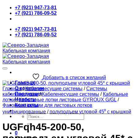
Skip
+7 (921) 947-73-81
to
+7 (921) 786-09-52
content
+7 (921) 947-73-81
+7 (921) 786-09-52
Добавить в список желаний
Главная
О компании
Главная
/
Кабеленесущие системы
/
Системы
Продукция
кабеленесущие
/
Кабеленесущие системы
/
Кабельные
Новости
лотки
/
Кабельные лотки листовые GYROUX G/GL
/
Контакты
Фасонные секции для листовых лотков
унифицированные
/
полуподъем угловой 45⁰ с крышкой
Искать:
UGFqh45-200-50,
0