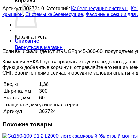
Корзина
Артикул:
302724.0
Категорий:
Кабеленесущие системы
,
Ка
крышкой
,
Системы кабеленесущие
,
Фасонные секции для
Корзина пуста.
Описание
Вернуться в магазин
Если вы искали где купить UGFqh45-300-60, полуподъем уг
Компания «ЕКА Групп» предлагает купить недорого данны
функцию добавить в корзину и отправляйте его нашим ме
СНГ. Звоните прямо сейчас и обсудите условия оплаты и
Вес, кг
1,38
Ширина, мм
300
Высота, мм
60
Толщина S, мм
усиленная серия
Артикул
302724
Похожие товары