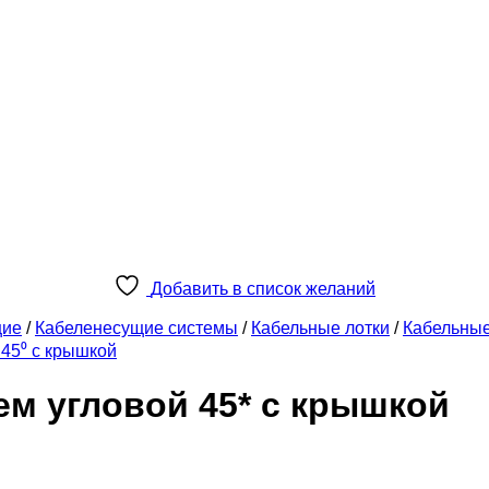
Добавить в список желаний
щие
/
Кабеленесущие системы
/
Кабельные лотки
/
Кабельны
45⁰ с крышкой
ем угловой 45* с крышкой