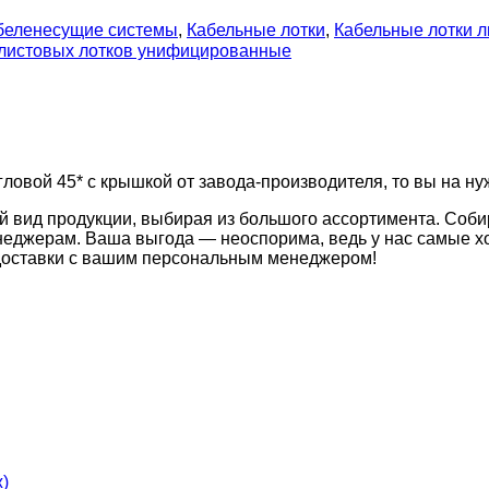
беленесущие системы
,
Кабельные лотки
,
Кабельные лотки 
 листовых лотков унифицированные
ловой 45* с крышкой от завода-производителя, то вы на ну
й вид продукции, выбирая из большого ассортимента. Соби
неджерам. Ваша выгода — неоспорима, ведь у нас самые хо
 доставки с вашим персональным менеджером!