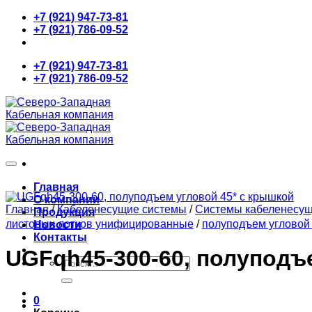
Skip
+7 (921) 947-73-81
to
+7 (921) 786-09-52
content
+7 (921) 947-73-81
+7 (921) 786-09-52
Главная
О компании
Главная
/
Кабеленесущие системы
/
Системы кабеленесу
Продукция
листовых лотков унифицированные
/
полуподъем угловой 
Новости
Контакты
UGFqh45-300-60, полуподъ
Искать:
0