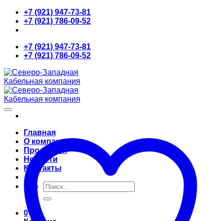
Skip
+7 (921) 947-73-81
to
+7 (921) 786-09-52
content
+7 (921) 947-73-81
+7 (921) 786-09-52
Главная
О компании
Продукция
Новости
Контакты
Искать:
0