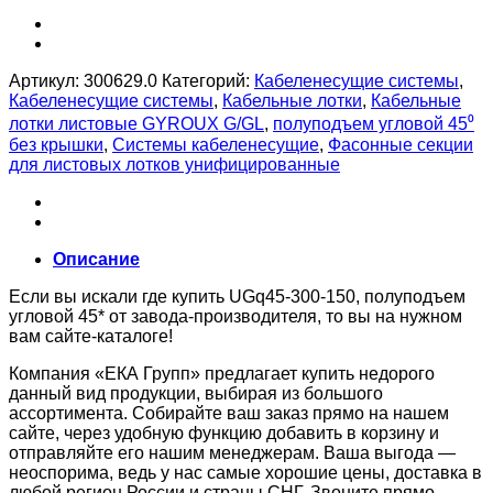
Артикул:
300629.0
Категорий:
Кабеленесущие системы
,
Кабеленесущие системы
,
Кабельные лотки
,
Кабельные
лотки листовые GYROUX G/GL
,
полуподъем угловой 45⁰
без крышки
,
Системы кабеленесущие
,
Фасонные секции
для листовых лотков унифицированные
Описание
Если вы искали где купить UGq45-300-150, полуподъем
угловой 45* от завода-производителя, то вы на нужном
вам сайте-каталоге!
Компания «ЕКА Групп» предлагает купить недорого
данный вид продукции, выбирая из большого
ассортимента. Собирайте ваш заказ прямо на нашем
сайте, через удобную функцию добавить в корзину и
отправляйте его нашим менеджерам. Ваша выгода —
неоспорима, ведь у нас самые хорошие цены, доставка в
любой регион России и страны СНГ. Звоните прямо