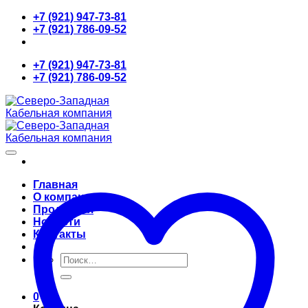
Skip
+7 (921) 947-73-81
to
+7 (921) 786-09-52
content
+7 (921) 947-73-81
+7 (921) 786-09-52
Главная
О компании
Продукция
Новости
Контакты
Искать:
0