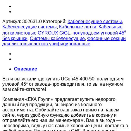
Артикул:
302631.0
Категорий:
Кабеленесущие системы
,
Кабеленесущие системы
,
Кабельные лотки
,
Кабельные
лотки листовые GYROUX G/GL
,
полуподъем угловой 45⁰
без крышки
,
Системы кабеленесущие
,
Фасонные секции
для листовых лотков унифицированные
Описание
Если вы искали где купить UGqh45-400-50, полуподъем
угловой 45* от завода-производителя, то вы на нужном
вам сайте-каталоге!
Компания «ЕКА Групп» предлагает купить недорого
данный вид продукции, выбирая из большого
ассортимента. Собирайте ваш заказ прямо на нашем
сайте, через удобную функцию добавить в корзину и
отправляйте его нашим менеджерам. Ваша выгода —
неоспорима, ведь у нас самые хорошие цены, доставка в
любой регион России и страны СНГ. Звоните прямо