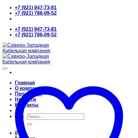
Skip
+7 (921) 947-73-81
to
+7 (921) 786-09-52
content
+7 (921) 947-73-81
+7 (921) 786-09-52
Главная
О компании
Продукция
Новости
Контакты
Искать:
0