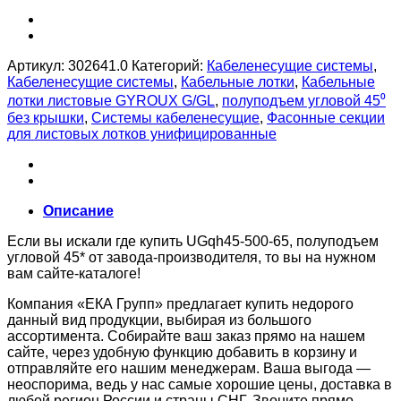
Артикул:
302641.0
Категорий:
Кабеленесущие системы
,
Кабеленесущие системы
,
Кабельные лотки
,
Кабельные
лотки листовые GYROUX G/GL
,
полуподъем угловой 45⁰
без крышки
,
Системы кабеленесущие
,
Фасонные секции
для листовых лотков унифицированные
Описание
Если вы искали где купить UGqh45-500-65, полуподъем
угловой 45* от завода-производителя, то вы на нужном
вам сайте-каталоге!
Компания «ЕКА Групп» предлагает купить недорого
данный вид продукции, выбирая из большого
ассортимента. Собирайте ваш заказ прямо на нашем
сайте, через удобную функцию добавить в корзину и
отправляйте его нашим менеджерам. Ваша выгода —
неоспорима, ведь у нас самые хорошие цены, доставка в
любой регион России и страны СНГ. Звоните прямо