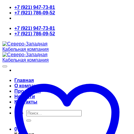
Skip
+7 (921) 947-73-81
to
+7 (921) 786-09-52
content
+7 (921) 947-73-81
+7 (921) 786-09-52
Главная
О компании
Продукция
Новости
Контакты
Искать:
0