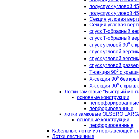
полуспуск угловой 45
полуспуск угловой 45
Секция угловая верт
Секция угловая верт
спуск Т-образный вер
спуск Т-образный вер
спуск угловой 90⁰ с 
спуск угловой верти
спуск угловой верти
спуск угловой разве
Т-секция 90⁰ с крышк
Х-секция 90⁰ без кр
Х-секция 90⁰ с крыш
Лотки замковые "Быстрый монт
основные конструкции
неперфорированные
перфорированные
лотки замковые OLSERO LARG
основные конструкции
перфорированные
Кабельные лотки из нержавеющей ст
Лотки лестничные