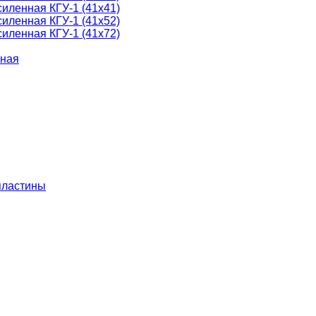
силенная КГУ-1 (41х41)
силенная КГУ-1 (41х52)
силенная КГУ-1 (41х72)
йная
пластины