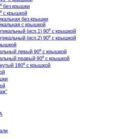
⁰ без крышки
⁰ с крышкой
икальная без крышки
икальная с крышкой
тикальный (исп.1) 90⁰ с крышкой
тикальный (исп.2) 90⁰ с крышкой
крышкой
кальный левый 90⁰ с крышкой
кальный правый 90⁰ с крышкой
рнутый 180⁰ с крышкой
ой
ышки
кой
аж"
A
али