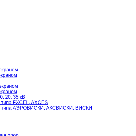
 экраном
экраном
 экраном
экраном
, 20, 35 кВ
я типа FXCEL, AXCES
еля типа АЭРОВИСКИ, АКСВИСКИ, ВИСКИ
ния опор