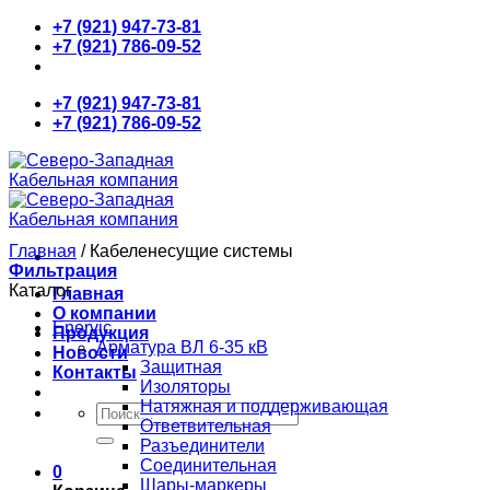
Skip
+7 (921) 947-73-81
to
+7 (921) 786-09-52
content
+7 (921) 947-73-81
+7 (921) 786-09-52
Главная
/
Кабеленесущие системы
Фильтрация
Каталог
Главная
О компании
Enervic
Продукция
Арматура ВЛ 6-35 кВ
Новости
Защитная
Контакты
Изоляторы
Натяжная и поддерживающая
Искать:
Ответвительная
Разъединители
Соединительная
0
Шары-маркеры