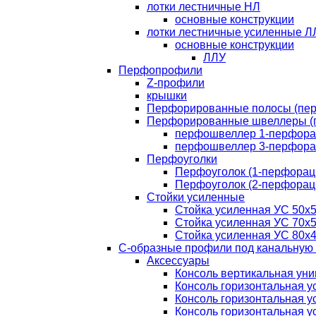
лотки лестничные НЛ
основные конструкции
лотки лестничные усиленные Л
основные конструкции
ЛЛУ
Перфопрофили
Z-профили
крышки
Перфорированные полосы (пе
Перфорированные швеллеры (
перфошвеллер 1-перфора
перфошвеллер 3-перфора
Перфоуголки
Перфоуголок (1-перфорац
Перфоуголок (2-перфорац
Стойки усиленные
Стойка усиленная УС 50х
Стойка усиленная УС 70х
Стойка усиленная УС 80х
С-образные профили под канальную 
Аксессуары
Консоль вертикальная ун
Консоль горизонтальная у
Консоль горизонтальная у
Консоль горизонтальная у