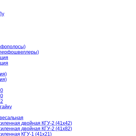
Лу
рфополосы)
перфошвеллеры)
ция
ция
ия)
ия)
50
50
42
гайку
ивесальная
силенная двойная КГУ-2 (41х42)
силенная двойная КГУ-2 (41х82)
силенная КГУ-1 (41х21)