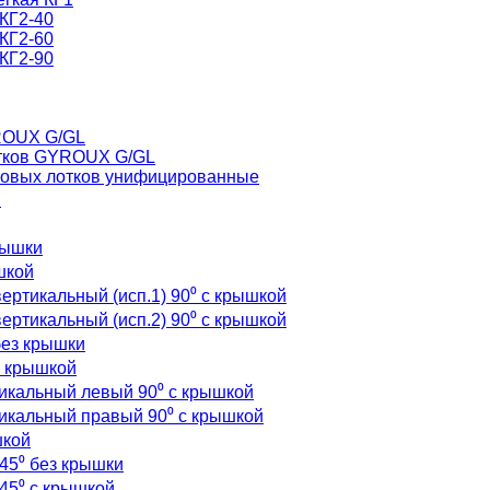
КГ2-40
КГ2-60
КГ2-90
ROUX G/GL
отков GYROUX G/GL
товых лотков унифицированные
и
рышки
шкой
ертикальный (исп.1) 90⁰ с крышкой
ертикальный (исп.2) 90⁰ с крышкой
без крышки
с крышкой
икальный левый 90⁰ с крышкой
икальный правый 90⁰ с крышкой
шкой
45⁰ без крышки
45⁰ с крышкой