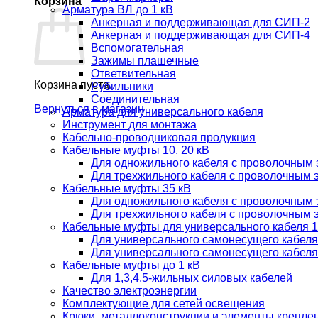
Корзина
Арматура ВЛ до 1 кВ
Анкерная и поддерживающая для СИП-2
Анкерная и поддерживающая для СИП-4
Вспомогательная
Зажимы плашечные
Ответвительная
Корзина пуста.
Рубильники
Соединительная
Вернуться в магазин
Арматура для универсального кабеля
Инструмент для монтажа
Кабельно-проводниковая продукция
Кабельные муфты 10, 20 кВ
Для одножильного кабеля с проволочным
Для трехжильного кабеля с проволочным 
Кабельные муфты 35 кВ
Для одножильного кабеля с проволочным
Для трехжильного кабеля с проволочным 
Кабельные муфты для универсального кабеля 10
Для универсального самонесущего кабел
Для универсального самонесущего каб
Кабельные муфты до 1 кВ
Для 1,3,4,5-жильных силовых кабелей
Качество электроэнергии
Комплектующие для сетей освещения
Крюки, металлоконструкции и элементы крепле