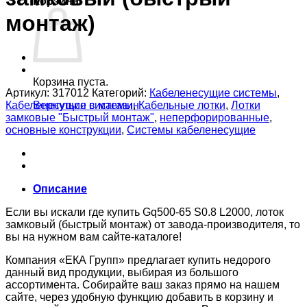
Корзина
монтаж)
Корзина пуста.
Артикул:
317012
Категорий:
Кабеленесущие системы
,
Кабеленесущие системы
,
Кабельные лотки
,
Лотки
Вернуться в магазин
замковые "Быстрый монтаж"
,
неперфорированные
,
основные конструкции
,
Системы кабеленесущие
Описание
Если вы искали где купить Gq500-65 S0.8 L2000, лоток
замковый (быстрый монтаж) от завода-производителя, то
вы на нужном вам сайте-каталоге!
Компания «ЕКА Групп» предлагает купить недорого
данный вид продукции, выбирая из большого
ассортимента. Собирайте ваш заказ прямо на нашем
сайте, через удобную функцию добавить в корзину и