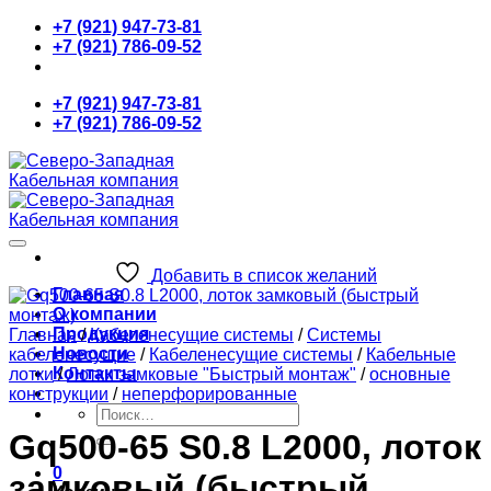
Skip
+7 (921) 947-73-81
to
+7 (921) 786-09-52
content
+7 (921) 947-73-81
+7 (921) 786-09-52
Добавить в список желаний
Главная
О компании
Продукция
Главная
/
Кабеленесущие системы
/
Системы
Новости
кабеленесущие
/
Кабеленесущие системы
/
Кабельные
Контакты
лотки
/
Лотки замковые "Быстрый монтаж"
/
основные
конструкции
/
неперфорированные
Искать:
Gq500-65 S0.8 L2000, лоток
0
замковый (быстрый