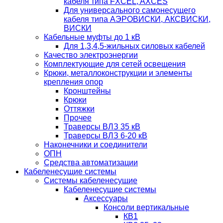
кабеля типа FXCEL, AXCES
Для универсального самонесущего
кабеля типа АЭРОВИСКИ, АКСВИСКИ,
ВИСКИ
Кабельные муфты до 1 кВ
Для 1,3,4,5-жильных силовых кабелей
Качество электроэнергии
Комплектующие для сетей освещения
Крюки, металлоконструкции и элементы
крепления опор
Кронштейны
Крюки
Оттяжки
Прочее
Траверсы ВЛЗ 35 кВ
Траверсы ВЛЗ 6-20 кВ
Наконечники и соединители
ОПН
Средства автоматизации
Кабеленесущие системы
Системы кабеленесущие
Кабеленесущие системы
Аксессуары
Консоли вертикальные
КВ1