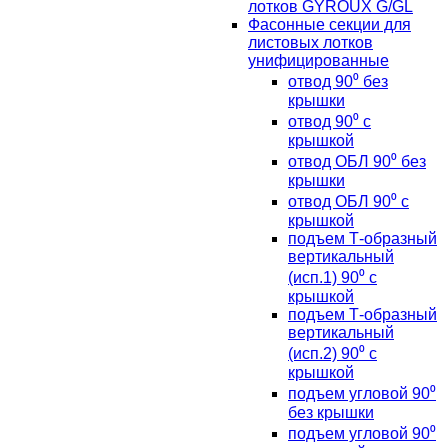
лотков GYROUX G/GL
Фасонные секции для
листовых лотков
унифицированные
отвод 90⁰ без
крышки
отвод 90⁰ с
крышкой
отвод ОБЛ 90⁰ без
крышки
отвод ОБЛ 90⁰ с
крышкой
подъем Т-образный
вертикальный
(исп.1) 90⁰ с
крышкой
подъем Т-образный
вертикальный
(исп.2) 90⁰ с
крышкой
подъем угловой 90⁰
без крышки
подъем угловой 90⁰