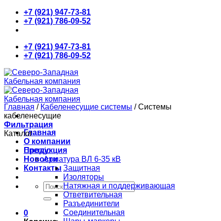
Skip
+7 (921) 947-73-81
to
+7 (921) 786-09-52
content
+7 (921) 947-73-81
+7 (921) 786-09-52
Главная
/
Кабеленесущие системы
/
Системы
кабеленесущие
Фильтрация
Главная
Каталог
О компании
Продукция
Enervic
Новости
Арматура ВЛ 6-35 кВ
Контакты
Защитная
Изоляторы
Искать:
Натяжная и поддерживающая
Ответвительная
Разъединители
Соединительная
0