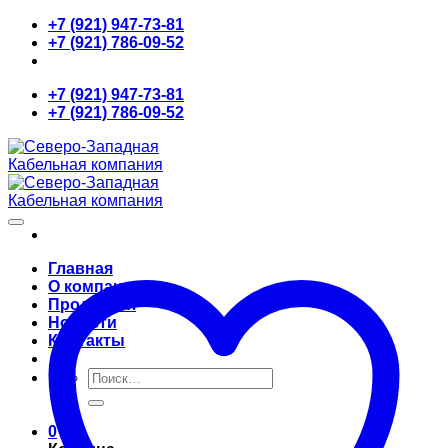
Skip
+7 (921) 947-73-81
to
+7 (921) 786-09-52
content
+7 (921) 947-73-81
+7 (921) 786-09-52
Главная
О компании
Продукция
Новости
Контакты
Искать:
0