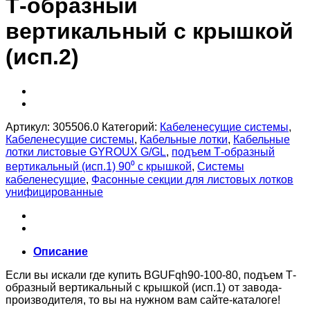
Т-образный
вертикальный с крышкой
(исп.2)
Артикул:
305506.0
Категорий:
Кабеленесущие системы
,
Кабеленесущие системы
,
Кабельные лотки
,
Кабельные
лотки листовые GYROUX G/GL
,
подъем Т-образный
вертикальный (исп.1) 90⁰ с крышкой
,
Системы
кабеленесущие
,
Фасонные секции для листовых лотков
унифицированные
Описание
Если вы искали где купить BGUFqh90-100-80, подъем Т-
образный вертикальный с крышкой (исп.1) от завода-
производителя, то вы на нужном вам сайте-каталоге!