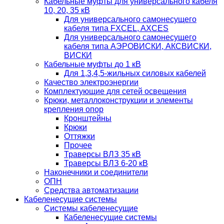
Кабельные муфты для универсального кабеля
10, 20, 35 кВ
Для универсального самонесущего
кабеля типа FXCEL, AXCES
Для универсального самонесущего
кабеля типа АЭРОВИСКИ, АКСВИСКИ,
ВИСКИ
Кабельные муфты до 1 кВ
Для 1,3,4,5-жильных силовых кабелей
Качество электроэнергии
Комплектующие для сетей освещения
Крюки, металлоконструкции и элементы
крепления опор
Кронштейны
Крюки
Оттяжки
Прочее
Траверсы ВЛЗ 35 кВ
Траверсы ВЛЗ 6-20 кВ
Наконечники и соединители
ОПН
Средства автоматизации
Кабеленесущие системы
Системы кабеленесущие
Кабеленесущие системы