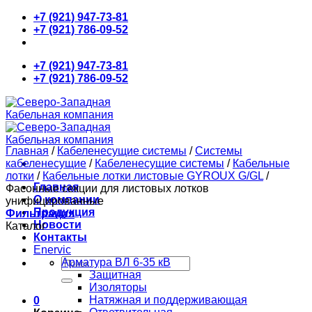
Skip
+7 (921) 947-73-81
to
+7 (921) 786-09-52
content
+7 (921) 947-73-81
+7 (921) 786-09-52
Главная
/
Кабеленесущие системы
/
Системы
кабеленесущие
/
Кабеленесущие системы
/
Кабельные
лотки
/
Кабельные лотки листовые GYROUX G/GL
/
Главная
Фасонные секции для листовых лотков
О компании
унифицированные
Продукция
Фильтрация
Новости
Каталог
Контакты
Enervic
Искать:
Арматура ВЛ 6-35 кВ
Защитная
Изоляторы
Натяжная и поддерживающая
0