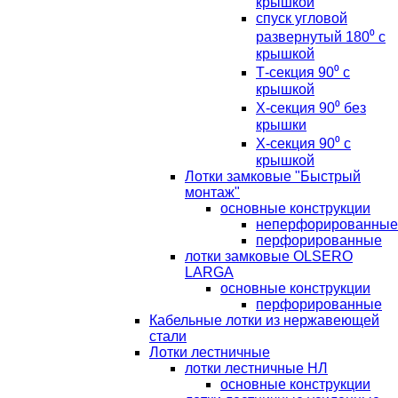
крышкой
спуск угловой
развернутый 180⁰ с
крышкой
Т-секция 90⁰ с
крышкой
Х-секция 90⁰ без
крышки
Х-секция 90⁰ с
крышкой
Лотки замковые "Быстрый
монтаж"
основные конструкции
неперфорированные
перфорированные
лотки замковые OLSERO
LARGA
основные конструкции
перфорированные
Кабельные лотки из нержавеющей
стали
Лотки лестничные
лотки лестничные НЛ
основные конструкции