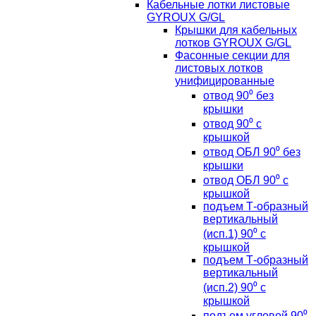
Кабельные лотки листовые
GYROUX G/GL
Крышки для кабельных
лотков GYROUX G/GL
Фасонные секции для
листовых лотков
унифицированные
отвод 90⁰ без
крышки
отвод 90⁰ с
крышкой
отвод ОБЛ 90⁰ без
крышки
отвод ОБЛ 90⁰ с
крышкой
подъем Т-образный
вертикальный
(исп.1) 90⁰ с
крышкой
подъем Т-образный
вертикальный
(исп.2) 90⁰ с
крышкой
подъем угловой 90⁰