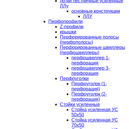
лотки лестничные усиленные
ЛЛу
основные конструкции
ЛЛУ
Перфопрофили
Z-профили
крышки
Перфорированные полосы
(перфополосы)
Перфорированные швеллеры
(перфошвеллеры)
перфошвеллер 1-
перфорация
перфошвеллер 3-
перфорация
Перфоуголки
Перфоуголок (1-
перфорация)
Перфоуголок (2-
перфорация)
Стойки усиленные
Стойка усиленная УС
50х50
Стойка усиленная УС
70х50