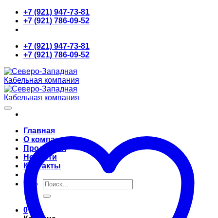
Skip
+7 (921) 947-73-81
to
+7 (921) 786-09-52
content
+7 (921) 947-73-81
+7 (921) 786-09-52
Главная
О компании
Продукция
Новости
Контакты
Искать:
0