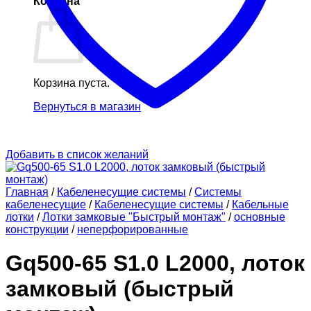
Корзина
Корзина пуста.
Вернуться в магазин
Добавить в список желаний
Главная
/
Кабеленесущие системы
/
Системы
кабеленесущие
/
Кабеленесущие системы
/
Кабельные
лотки
/
Лотки замковые "Быстрый монтаж"
/
основные
конструкции
/
неперфорированные
Gq500-65 S1.0 L2000, лоток
замковый (быстрый