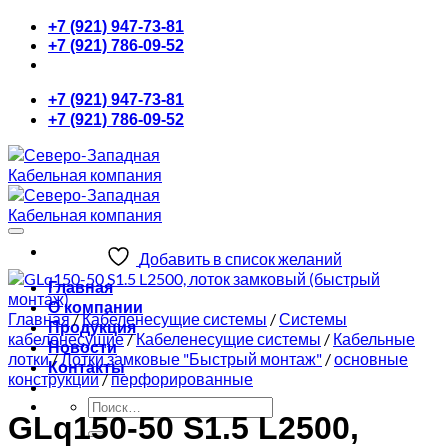
Skip
+7 (921) 947-73-81
to
+7 (921) 786-09-52
content
+7 (921) 947-73-81
+7 (921) 786-09-52
Добавить в список желаний
Главная
О компании
Главная
/
Кабеленесущие системы
/
Системы
Продукция
кабеленесущие
/
Кабеленесущие системы
/
Кабельные
Новости
лотки
/
Лотки замковые "Быстрый монтаж"
/
основные
Контакты
конструкции
/
перфорированные
Искать:
GLq150-50 S1.5 L2500,