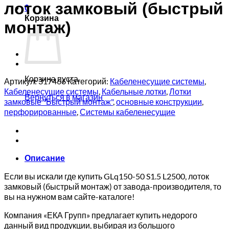
лоток замковый (быстрый
0
Корзина
монтаж)
Корзина пуста.
Артикул:
317466
Категорий:
Кабеленесущие системы
,
Кабеленесущие системы
,
Кабельные лотки
,
Лотки
Вернуться в магазин
замковые "Быстрый монтаж"
,
основные конструкции
,
перфорированные
,
Системы кабеленесущие
Описание
Если вы искали где купить GLq150-50 S1.5 L2500, лоток
замковый (быстрый монтаж) от завода-производителя, то
вы на нужном вам сайте-каталоге!
Компания «ЕКА Групп» предлагает купить недорого
данный вид продукции, выбирая из большого