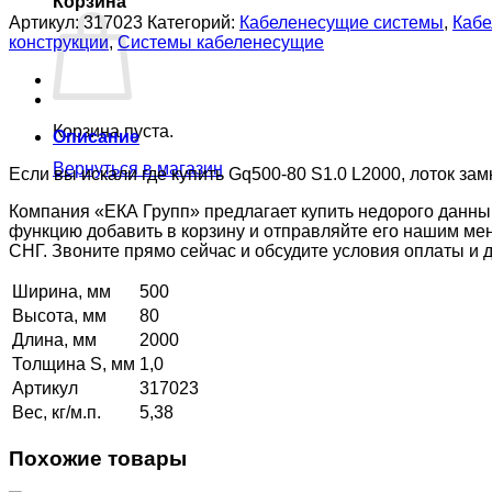
Корзина
Артикул:
317023
Категорий:
Кабеленесущие системы
,
Кабе
конструкции
,
Системы кабеленесущие
Корзина пуста.
Описание
Вернуться в магазин
Если вы искали где купить Gq500-80 S1.0 L2000, лоток за
Компания «ЕКА Групп» предлагает купить недорого данны
функцию добавить в корзину и отправляйте его нашим ме
СНГ. Звоните прямо сейчас и обсудите условия оплаты и
Ширина, мм
500
Высота, мм
80
Длина, мм
2000
Толщина S, мм
1,0
Артикул
317023
Вес, кг/м.п.
5,38
Похожие товары