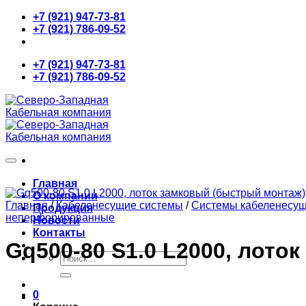
Skip
+7 (921) 947-73-81
to
+7 (921) 786-09-52
content
+7 (921) 947-73-81
+7 (921) 786-09-52
Главная
О компании
Главная
/
Кабеленесущие системы
/
Системы кабеленесу
Продукция
неперфорированные
Новости
Контакты
Gq500-80 S1.0 L2000, лото
Искать:
0