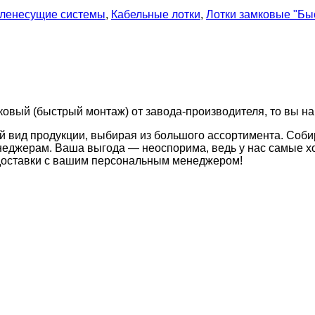
ленесущие системы
,
Кабельные лотки
,
Лотки замковые "Бы
мковый (быстрый монтаж) от завода-производителя, то вы на
й вид продукции, выбирая из большого ассортимента. Соби
неджерам. Ваша выгода — неоспорима, ведь у нас самые хо
 доставки с вашим персональным менеджером!