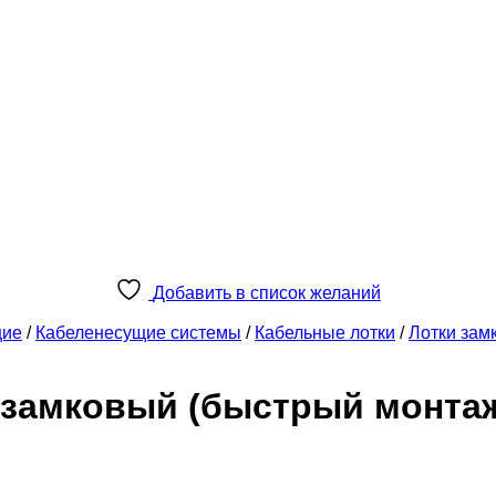
Добавить в список желаний
щие
/
Кабеленесущие системы
/
Кабельные лотки
/
Лотки зам
к замковый (быстрый монта