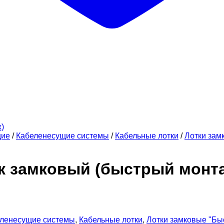
щие
/
Кабеленесущие системы
/
Кабельные лотки
/
Лотки зам
ок замковый (быстрый монт
ленесущие системы
,
Кабельные лотки
,
Лотки замковые "Бы