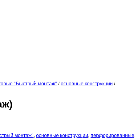
ковые "Быстрый монтаж"
/
основные конструкции
/
аж)
стрый монтаж"
,
основные конструкции
,
перфорированные
,