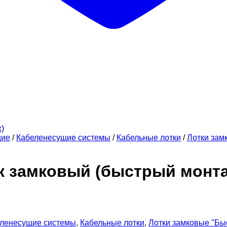
щие
/
Кабеленесущие системы
/
Кабельные лотки
/
Лотки зам
ок замковый (быстрый монт
ленесущие системы
,
Кабельные лотки
,
Лотки замковые "Бы