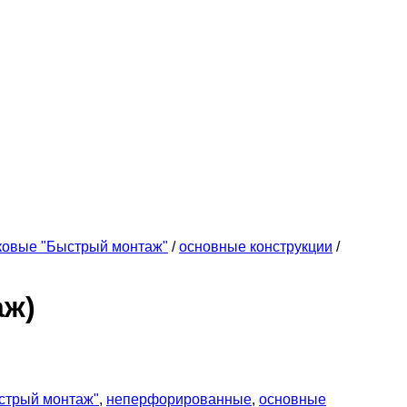
ковые "Быстрый монтаж"
/
основные конструкции
/
аж)
стрый монтаж"
,
неперфорированные
,
основные